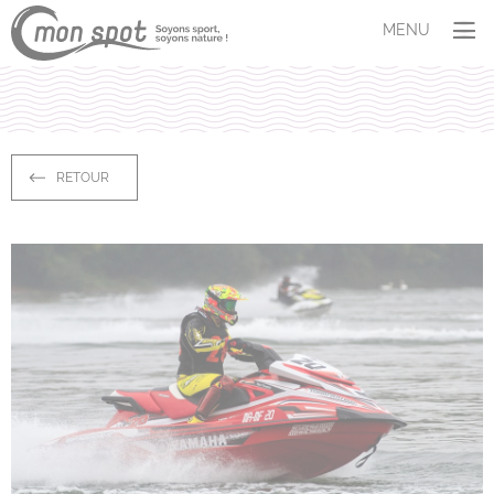
Panneau de gestion des cookies
MENU
SITUER
COMPRENDRE
Les espèces
Aires marines protégées
RETOUR
Le dérangement
AGIR
Témoigner
M’adapter
S’investir
ET VOUS ?
Profil
Quiz