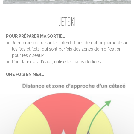
Mentions légales
JETSKI
Contact
L’équipe
POUR PRÉPARER MA SORTIE...
Liens & Partenaires
Je me renseigne sur les interdictions de débarquement sur
Crédits photos et cartos
les îles et îlots, qui sont parfois des zones de nidification
pour les oiseaux.
Jeu-concours
Pour la mise à l’eau, j’utilise les cales dédiées.
ressources pédagogiques
UNE FOIS EN MER...
Cookies
Rejoignez-nous sur