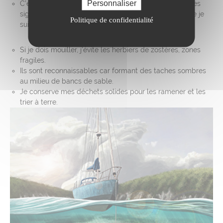
Personnaliser
C’est en observant que l’on apprend : si je constate des
signes d’agitation (cris, envols, mise à l’eau) ; c’est que je
Politique de confidentialité
suis trop proche.
Si je dois mouiller, j’évite les herbiers de zostères, zones
fragiles.
Ils sont reconnaissables car formant des taches sombres
au milieu de bancs de sable.
Je conserve mes déchets solides pour les ramener et les
trier à terre.