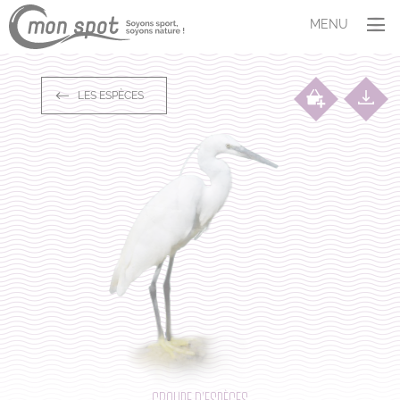
Panneau de gestion des cookies
MENU
SITUER
LES ESPÈCES
COMPRENDRE
Les espèces
Aires marines protégées
Le dérangement
AGIR
Témoigner
M’adapter
S’investir
ET VOUS ?
Profil
Quiz