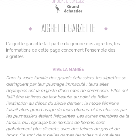
GROUPE D’ESPÈCES
Grand
échassier
Mentions légales
Contact
AIGRETTE GARZETTE
L’équipe
Liens & Partenaires
L’aigrette garzette fait partie du groupe des aigrettes, les
Crédits photos et cartos
informations de cette page concernent l’ensemble des
aigrettes.
Jeu-concours
ressources pédagogiques
VIVE LA MARIÉE
Cookies
Dans la vaste famille des grands échassiers, les aigrettes se
distinguent par leur plumage immaculé : leurs ailes
Rejoignez-nous sur
déployées ont la majesté d’une robe de cérémonie… Elles ont
failli être victimes de leur beauté, au point de frôler
l’extinction au début du siècle dernier : la mode féminine
faisait alors grand usage de leurs plumes, et les chasses par
les plumassiers étaient fréquentes. Les autres membres de la
famille, qui regroupe bon nombre de hérons, sont
globalement plus discrets, avec des teintes de gris et de
bruns. Ce sont deux belles dames blanches qui ont élues