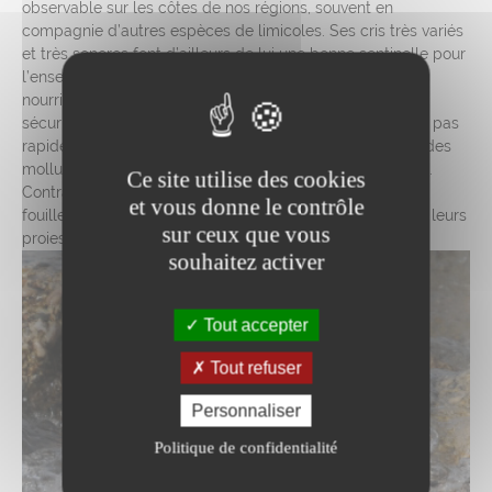
observable sur les côtes de nos régions, souvent en
compagnie d’autres espèces de limicoles. Ses cris très variés
et très sonores font d’ailleurs de lui une bonne sentinelle pour
l’ensemble de la colonie. Les chevaliers gambette se
nourrissent en grand rassemblement pour préserver leur
sécurité, dans des endroits découverts. Ils avancent d’un pas
rapide et picorent la surface de la vase pour y capturer des
mollusques, des crustacés et parfois des petits poissons.
Ce site utilise des cookies
Contrairement à beaucoup d’autres scolopacidés, ils ne
et vous donne le contrôle
fouillent pas les sédiments avec leurs becs pour repérer leurs
sur ceux que vous
proies mais utilisent leurs yeux.
souhaitez activer
Tout accepter
Tout refuser
Personnaliser
Politique de confidentialité