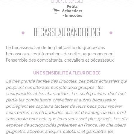
GROUPE D’ESPÈCES
Petits
échassiers
Mentions légales
- limicoles
Contact
BÉCASSEAU SANDERLING
L’équipe
Liens & Partenaires
Le bécasseau sanderling fait partie du groupe des
Crédits photos et cartos
bécasseaux, les informations de cette page concernent
Jeu-concours
l’ensemble des combattants, chevaliers et bécasseaux.
ressources pédagogiques
UNE SENSIBILITÉ À FLEUR DE BEC
Cookies
La très grande famille des limicoles, ces petits échassiers qui
Rejoignez-nous sur
peuplent nos littoraux, compte deux groupes : les
scolopacidés et les charadriidés. Les scolopacidés, dont font
partie les combattants, chevaliers et autres bécasseaux,
privilégient les capteurs tactiles de leurs becs pour repérer
leurs proies. Les charadriidés utilisent davantage la vue, c’est
sans doute pour cela que leurs yeux sont plus grands. Les dix
espèces de scolopacidés présentes en France, les chevaliers
guignette, aboyeur, arlequin, culblanc et gambette, les