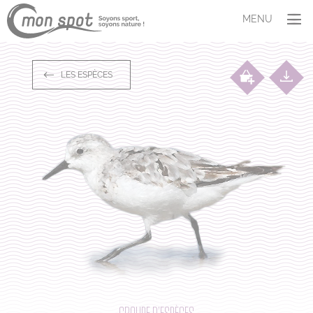
Panneau de gestion des cookies
MENU
SITUER
LES ESPÈCES
COMPRENDRE
Les espèces
Aires marines protégées
Le dérangement
AGIR
Témoigner
M’adapter
S’investir
ET VOUS ?
Profil
Quiz