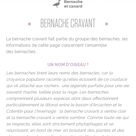
Bernache
et canard
Mentions légales
BERNACHE CRAVANT
Contact
L’équipe
La bernache cravant fait partie du groupe des bernaches, les
Liens & Partenaires
informations de cette page concernent l’ensemble
Crédits photos et cartos
des bernaches.
Jeu-concours
UN NOM D’OISEAU ?
ressources pédagogiques
Les bernaches tirent leurs noms des bernacles, car la
Cookies
croyance populaire raconte qu’elles éclosent de ce crustacé
qui vit attaché aux rochers… une légende parfaite pour une oie
Rejoignez-nous sur
souvent marine, taillée pour la nage. Les bernaches
comprennent plusieurs espèces dont deux affectionnent
particulièrement le littoral entre le bassin d’Arcachon et le
Cotentin pour l’hivernage : la bernache cravant à ventre clair
et la bernache cravant à ventre sombre. Comme toute oie qui
se respecte, elles sont strictement phytophages et se
nourrissent, en bord de mer, en broutant des plantes et des