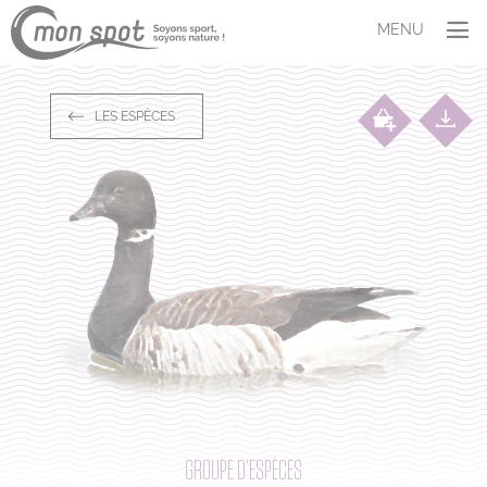
Panneau de gestion des cookies
MENU
SITUER
LES ESPÈCES
COMPRENDRE
Les espèces
Aires marines protégées
Le dérangement
AGIR
Témoigner
M’adapter
S’investir
ET VOUS ?
Profil
Quiz
GROUPE D’ESPÈCES