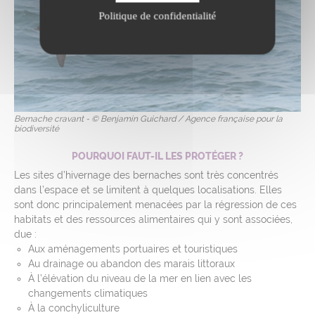
Politique de confidentialité
Bernache cravant - © Benjamin Guichard / Agence française pour la
biodiversité
POURQUOI FAUT-IL LES PROTÉGER ?
Les sites d’hivernage des bernaches sont très concentrés
dans l’espace et se limitent à quelques localisations. Elles
sont donc principalement menacées par la régression de ces
habitats et des ressources alimentaires qui y sont associées,
due :
Aux aménagements portuaires et touristiques
Au drainage ou abandon des marais littoraux
À l’élévation du niveau de la mer en lien avec les
changements climatiques
À la conchyliculture